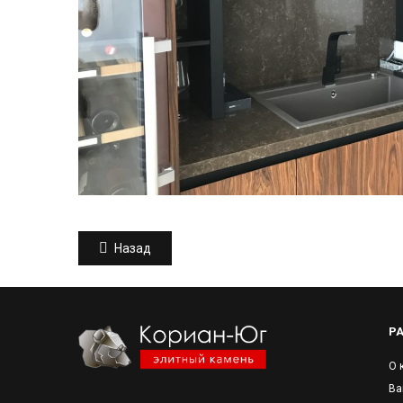
Назад
Р
О 
Ва