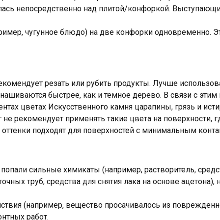
илась непосредственно над плитой/конфоркой. Выступающ
пример, чугунное блюдо) на две конфорки одновременно.
екомендует резать или рубить продукты. Лучше использова
ашиваются быстрее, как и темное дерево. В связи с этим
тах цветах Искусственного камня царапины, грязь и исти
 не рекомендует применять такие цвета на поверхности, 
 оттенки подходят для поверхностей с минимальным конта
 попали сильные химикаты (например, растворитель, средс
точных труб, средства для снятия лака на основе ацетона
йствия (например, вещество просачивалось из поврежденно
нтных работ.