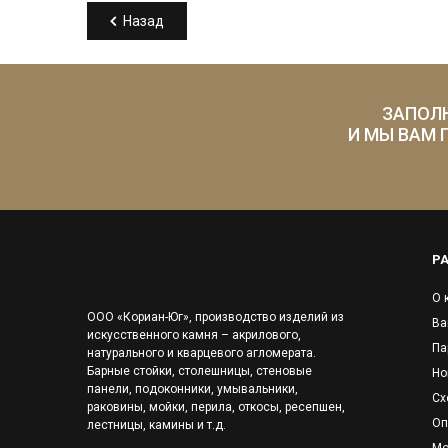
Назад
ЗАПОЛ
И МЫ ВАМ 
Р
О 
ООО «Кориан-Юг», производство изделий из
Ва
искусственного камня – акрилового,
Па
натурального и кварцевого агломерата.
Барные стойки, столешницы, стеновые
Но
панели, подоконники, умывальники,
Сх
раковины, мойки, перила, откосы, ресепшен,
Оп
лестницы, камины и т.д.