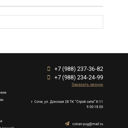
+7 (988) 237-36-82
+7 (988) 234-24-99
Заказать звонок
пени
ны
г. Сочи, ул. Донская 28 ТК “Строй сити” К-11
9.00-18.00
ли
corian-yug@mail.ru