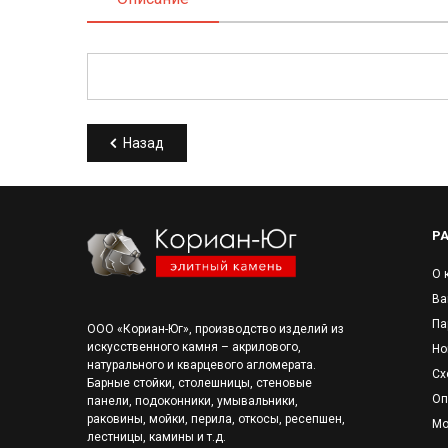
Назад
Р
О 
Ва
Па
ООО «Кориан-Юг», производство изделий из
искусственного камня – акрилового,
Но
натурального и кварцевого агломерата.
Сх
Барные стойки, столешницы, стеновые
Оп
панели, подоконники, умывальники,
раковины, мойки, перила, откосы, ресепшен,
Мо
лестницы, камины и т.д.