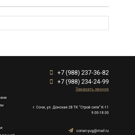
+7 (988) 237-36-82
+7 (988) 234-24-99
Заказать звонок
пени
ны
г. Сочи, ул. Донская 28 ТК “Строй сити” К-11
9.00-18.00
ли
corian-yug@mail.ru