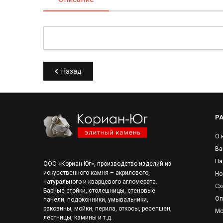
Назад
Р
О 
Ва
Па
ООО «Кориан-Юг», производство изделий из
искусственного камня – акрилового,
Но
натурального и кварцевого агломерата.
Сх
Барные стойки, столешницы, стеновые
Оп
панели, подоконники, умывальники,
раковины, мойки, перила, откосы, ресепшен,
Мо
лестницы, камины и т.д.