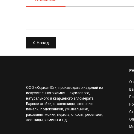
Назад
Р
О 
ООО «Кориан-Юг», производство изделий из
Ва
искусственного камня – акрилового,
Па
натурального и кварцевого агломерата.
Барные стойки, столешницы, стеновые
Но
панели, подоконники, умывальники,
Сх
раковины, мойки, перила, откосы, ресепшен,
Оп
лестницы, камины и т.д.
Мо