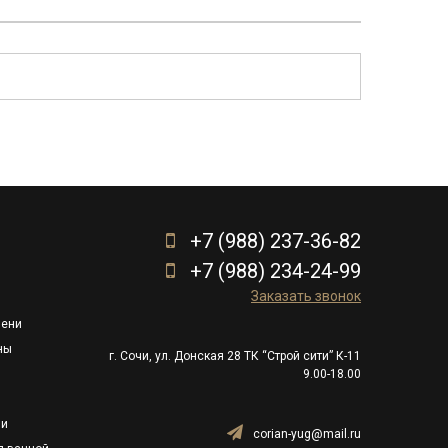
+7 (988) 237-36-82
+7 (988) 234-24-99
Заказать звонок
пени
ны
г. Сочи, ул. Донская 28 ТК “Строй сити” К-11
9.00-18.00
ли
corian-yug@mail.ru