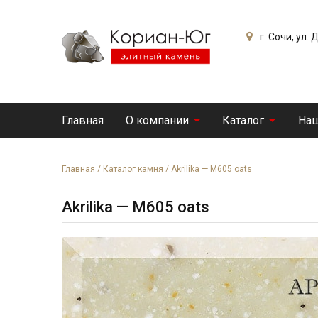
г. Сочи, ул.
Главная
О компании
Каталог
Наш
Главная
/
Каталог камня
/
Akrilika — M605 oats
Akrilika — M605 oats