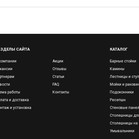
АЗДЕЛЫ САЙТА
КАТАЛОГ
компании
Акции
Барные стойки
кансии
Отзывы
Камины
ртнерам
Статьи
Лестницы и сту
вости
FAQ
Мойки и ракови
ема работы
Контакты
Подоконники
лата и доставка
Ресепшн
нтаж и установка
Стеновые пане
Столешницы дл
Столешницы на 
Умывальники