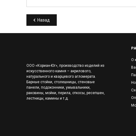
Назад
Р
О 
ООО «Кориан-Юг», производство изделий из
Ва
искусственного камня – акрилового,
Па
натурального и кварцевого агломерата.
Барные стойки, столешницы, стеновые
Но
панели, подоконники, умывальники,
Сх
раковины, мойки, перила, откосы, ресепшен,
Оп
лестницы, камины и т.д.
Мо