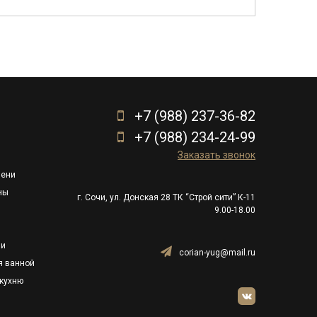
+7 (988) 237-36-82
+7 (988) 234-24-99
Заказать звонок
пени
ны
г. Сочи, ул. Донская 28 ТК “Строй сити” К-11
9.00-18.00
ли
corian-yug@mail.ru
я ванной
кухню