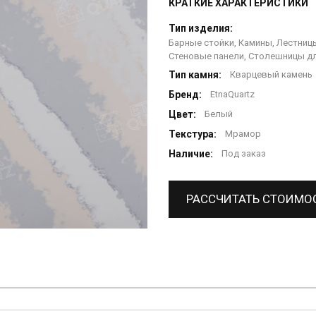
КРАТКИЕ ХАРАКТЕРИСТИКИ
Тип изделия:
Барные стойки, Камины, Лестницы
Стеновые панели, Столешницы дл
Тип камня:
Кварцевый камень
Бренд:
EtnaQuartz
Цвет:
Белый
Текстура:
Мрамор
Наличие:
Под заказ
РАССЧИТАТЬ СТОИМО