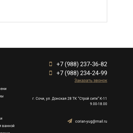
+7 (988) 237-36-82
+7 (988) 234-24-99
Заказать звонок
пени
ны
г. Сочи, ул. Донская 28 ТК “Строй сити” К-11
9.00-18.00
ли
corian-yug@mail.ru
я ванной