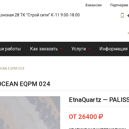
Вакансии
Партнерам
 Донская 28 ТК “Строй сити” К-11 9.00-18.00
и работы
Как заказать
Услуги
Информация
CEAN EQPM 024
 OCEAN EQPM 024
EtnaQuartz — PALI
ОТ 26400