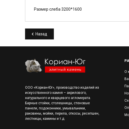
Размер слеба 3200*1600
Назад
Р
О 
Ва
Па
ООО «Кориан-Юг», производство изделий из
искусственного камня – акрилового,
Но
натурального и кварцевого агломерата.
Сх
Барные стойки, столешницы, стеновые
Оп
панели, подоконники, умывальники,
раковины, мойки, перила, откосы, ресепшен,
Мо
лестницы, камины и т.д.