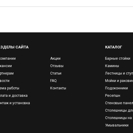
АЗДЕЛЫ САЙТА
КАТАЛОГ
компании
Акции
Барные стойки
кансии
Отзывы
Камины
ртнерам
Статьи
Лестницы и сту
вости
FAQ
Мойки и ракови
ема работы
Контакты
Подоконники
лата и доставка
Ресепшн
нтаж и установка
Стеновые пане
Столешницы дл
Столешницы на 
Умывальники