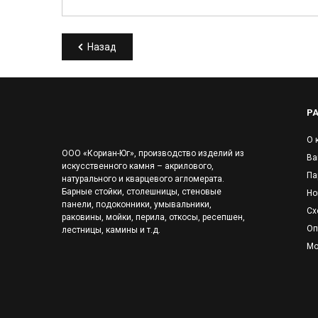
Назад
Р
О 
ООО «Кориан-Юг», производство изделий из
Ва
искусственного камня – акрилового,
Па
натурального и кварцевого агломерата.
Барные стойки, столешницы, стеновые
Но
панели, подоконники, умывальники,
Сх
раковины, мойки, перила, откосы, ресепшен,
Оп
лестницы, камины и т.д.
Мо