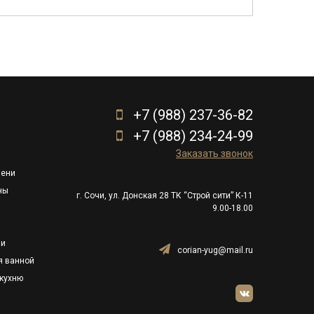
+7 (988) 237-36-82
+7 (988) 234-24-99
Заказать звонок
пени
ны
г. Сочи, ул. Донская 28 ТК “Строй сити” К-11
9.00-18.00
ли
corian-yug@mail.ru
я ванной
кухню