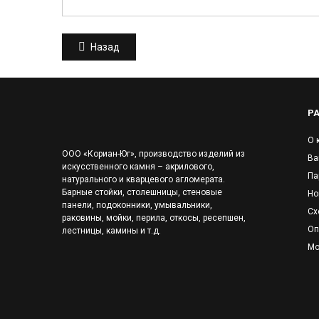
Назад
Р
О 
ООО «Кориан-Юг», производство изделий из
Ва
искусственного камня – акрилового,
Па
натурального и кварцевого агломерата.
Барные стойки, столешницы, стеновые
Но
панели, подоконники, умывальники,
Сх
раковины, мойки, перила, откосы, ресепшен,
Оп
лестницы, камины и т.д.
Мо