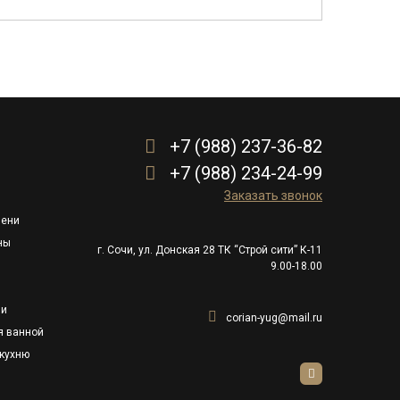
+7 (988) 237-36-82
+7 (988) 234-24-99
Заказать звонок
пени
ны
г. Сочи, ул. Донская 28 ТК “Строй сити” К-11
9.00-18.00
ли
corian-yug@mail.ru
я ванной
кухню