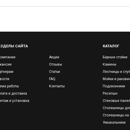
АЗДЕЛЫ САЙТА
КАТАЛОГ
компании
Акции
Барные стойки
кансии
Отзывы
Камины
ртнерам
Статьи
Лестницы и сту
вости
FAQ
Мойки и ракови
ема работы
Контакты
Подоконники
лата и доставка
Ресепшн
нтаж и установка
Стеновые пане
Столешницы дл
Столешницы на 
Умывальники