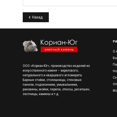
Назад
Р
О 
Ва
Па
ООО «Кориан-Юг», производство изделий из
искусственного камня – акрилового,
Но
натурального и кварцевого агломерата.
Сх
Барные стойки, столешницы, стеновые
Оп
панели, подоконники, умывальники,
раковины, мойки, перила, откосы, ресепшен,
Мо
лестницы, камины и т.д.