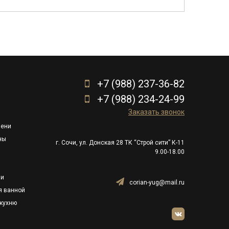
+7 (988) 237-36-82
+7 (988) 234-24-99
Заказать звонок
пени
ны
г. Сочи, ул. Донская 28 ТК “Строй сити” К-11
9.00-18.00
ли
corian-yug@mail.ru
я ванной
кухню