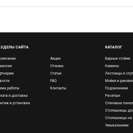
АЗДЕЛЫ САЙТА
КАТАЛОГ
компании
Акции
Барные стойки
кансии
Отзывы
Камины
ртнерам
Статьи
Лестницы и сту
вости
FAQ
Мойки и ракови
ема работы
Контакты
Подоконники
лата и доставка
Ресепшн
нтаж и установка
Стеновые пане
Столешницы дл
Столешницы на 
Умывальники