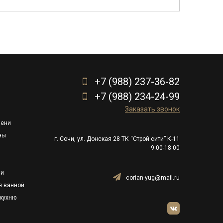
+7 (988) 237-36-82
+7 (988) 234-24-99
Заказать звонок
пени
ны
г. Сочи, ул. Донская 28 ТК “Строй сити” К-11
9.00-18.00
ли
corian-yug@mail.ru
я ванной
кухню