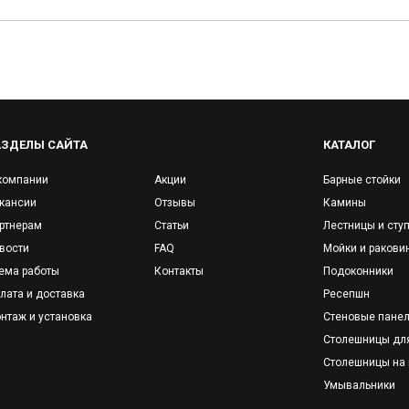
АЗДЕЛЫ САЙТА
КАТАЛОГ
компании
Акции
Барные стойки
кансии
Отзывы
Камины
ртнерам
Статьи
Лестницы и сту
вости
FAQ
Мойки и ракови
ема работы
Контакты
Подоконники
лата и доставка
Ресепшн
нтаж и установка
Стеновые пане
Столешницы дл
Столешницы на 
Умывальники