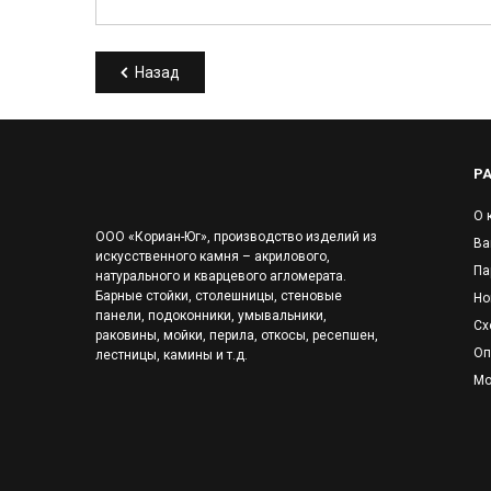
Назад
Р
О 
ООО «Кориан-Юг», производство изделий из
Ва
искусственного камня – акрилового,
Па
натурального и кварцевого агломерата.
Барные стойки, столешницы, стеновые
Но
панели, подоконники, умывальники,
Сх
раковины, мойки, перила, откосы, ресепшен,
Оп
лестницы, камины и т.д.
Мо