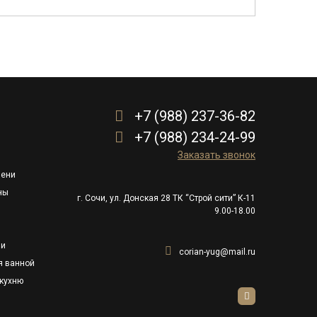
+7 (988) 237-36-82
+7 (988) 234-24-99
Заказать звонок
пени
ны
г. Сочи, ул. Донская 28 ТК “Строй сити” К-11
9.00-18.00
ли
corian-yug@mail.ru
я ванной
кухню