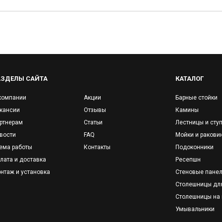
АЗДЕЛЫ САЙТА
КАТАЛОГ
компании
Акции
Барные стойки
кансии
Отзывы
Камины
ртнерам
Статьи
Лестницы и сту
вости
FAQ
Мойки и ракови
ема работы
Контакты
Подоконники
лата и доставка
Ресепшн
нтаж и установка
Стеновые пане
Столешницы дл
Столешницы на 
Умывальники