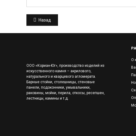
Назад
Р
О 
ООО «Кориан-Юг», производство изделий из
Ва
искусственного камня – акрилового,
Па
натурального и кварцевого агломерата.
Барные стойки, столешницы, стеновые
Но
панели, подоконники, умывальники,
Сх
раковины, мойки, перила, откосы, ресепшен,
Оп
лестницы, камины и т.д.
Мо