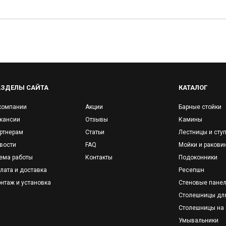
АЗДЕЛЫ САЙТА
КАТАЛОГ
компании
Акции
Барные стойки
кансии
Отзывы
Камины
ртнерам
Статьи
Лестницы и сту
вости
FAQ
Мойки и ракови
ема работы
Контакты
Подоконники
лата и доставка
Ресепшн
нтаж и установка
Стеновые пане
Столешницы дл
Столешницы на 
Умывальники