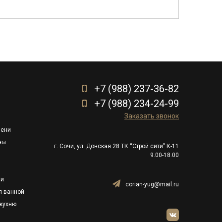
+7 (988) 237-36-82
+7 (988) 234-24-99
Заказать звонок
пени
ны
г. Сочи, ул. Донская 28 ТК “Строй сити” К-11
9.00-18.00
ли
corian-yug@mail.ru
я ванной
кухню