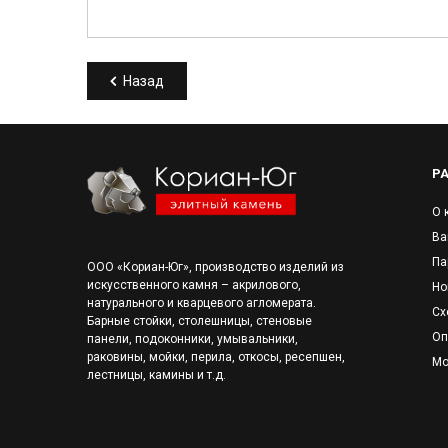
Назад
Р
О 
Ва
Па
ООО «Кориан-Юг», производство изделий из
искусственного камня – акрилового,
Но
натурального и кварцевого агломерата.
Сх
Барные стойки, столешницы, стеновые
Оп
панели, подоконники, умывальники,
раковины, мойки, перила, откосы, ресепшен,
Мо
лестницы, камины и т.д.