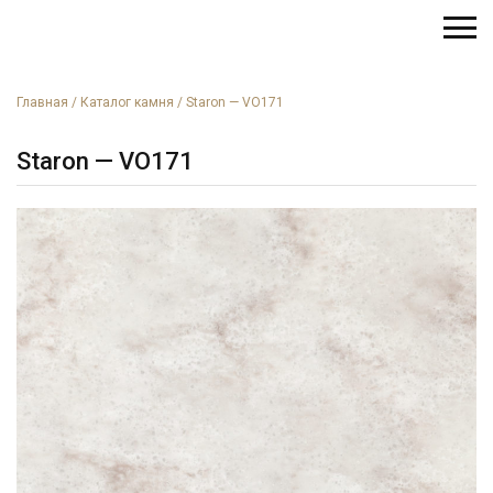
Главная
/
Каталог камня
/
Staron — VO171
Staron — VO171